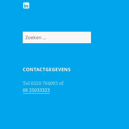
Linkedin
van
P.
van
Zoeken
Munsteren
naar:
CONTACTGEGEVENS
Tel 0320 764003 of
06 25033323